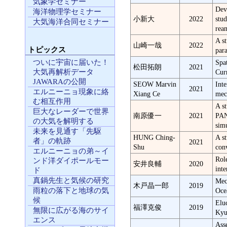
気象学セミナー
Dev
海洋物理学セミナー
小新大
2022
stu
大気海洋合同セミナー
rean
A s
山崎一哉
2022
トピックス
par
ついに宇宙に届いた！
Spa
松田拓朗
2021
大気再解析データ
Cur
JAWARAの公開
SEOW Marvin
Int
2021
エルニーニョ現象に絡
Xiang Ce
mec
む相互作用
A st
巨大なレーダーで世界
南原優一
2021
PAN
の大気を解明する
sim
未来を見通す「先駆
HUNG Ching-
A st
者」の軌跡
2021
Shu
con
エルニーニョの弟～イ
Rol
ンド洋ダイポールモー
安井良輔
2020
int
ド
真鍋先生と気候の研究
Mec
木戸晶一郎
2019
雨粒の落下と地球の気
Oce
候
Elu
福澤克俊
2019
無限に広がる海のサイ
Kyu
エンス
Ass