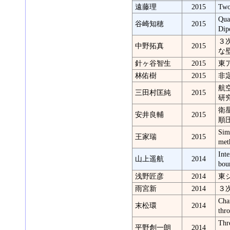
遠藤理
2015
Two
Qua
谷崎知穂
2015
Dip
３
中野拓真
2015
な
針ヶ谷智生
2015
東
林佑樹
2015
非
航
三田村匡純
2015
研
衛
安井良輔
2015
順
Simu
王家瑞
2015
met
Int
山上遥航
2014
bou
浅野匠彦
2014
東
雨宮新
2014
３
Cha
末松環
2014
thr
Thr
平野創一朗
2014