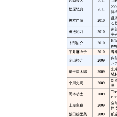
片岡崇人
2011
The
2
松原弘典
2011
洋
乱
榎本佳靖
2010
る
南
田邉彩乃
2010
事
Eff
卜部佑介
2010
prop
宇井麻衣子
2010
春
内
金山裕介
2009
ン
北
笹平康太郎
2009
域
対
小川史明
2009
星
The
岡本功太
2009
circ
全
土屋主税
2009
伴
飯田絵里菜
2009
航