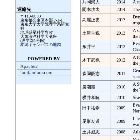
片岡崇人
2014
A s
連絡先
岡本功太
2014
The 
〒113-0033
Dyn
高麗正史
2013
東京都文京区本郷 7-3-1
tro
東京大学大学院理学系研究
科
A s
地球惑星科学専攻
土屋主税
2013
the 
大気海洋科学大講座
(理学部1号館)
Eva
本郷キャンパスの地図
永井平
2012
Cha
A f
POWERED BY
木下武也
2012
the
Apache2
Gen
famfamfam.com
森岡優志
2011
sou
A S
袁潮霞
2010
the
横井孝暁
2010
Sea
Eval
田中祐希
2009
Nor
Int
尾形友道
2009
war
土井威志
2008
Atl
Mod