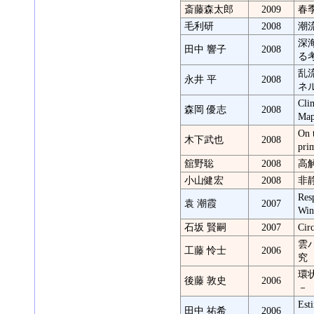
斎藤森太郎
2009
春
毛利研
2008
潮
深
田中 響子
2008
る
乱
永井 平
2008
ネ
Cli
森岡 優志
2008
Map
On t
木下武也
2008
pri
舘野聡
2008
高
小山健宏
2008
非
Res
袁 潮霞
2007
Win
石坂 賢嗣
2007
Ci
雲
工藤 怜士
2006
究
環
後藤 敦史
2006
－
Esti
田中 祐希
2006