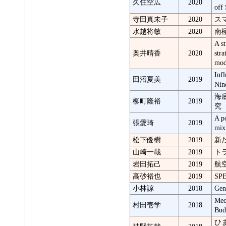
久住空広
2020
off
寺田真未子
2020
ス
水越将敏
2020
南
A s
奥井晴香
2020
str
mod
Infl
田沼夏美
2019
Nin
海
柳町隆裕
2019
究
A p
張愛琦
2019
mix
松下優樹
2019
新
山崎一哉
2019
ト
岩田拓己
2019
航
高砂裕也
2019
S
小林諒
2018
Gen
Mec
村田壱学
2018
Bud
ひ