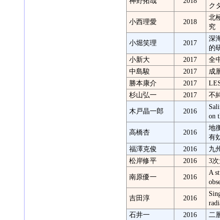
神野拓哉
2018
ク
北
小西理愛
2018
究
深
小堀笑理
2017
的
小新大
2017
全
中島駿
2017
成
勝本康介
2017
L
杉山弘一
2017
不
Sali
木戸晶一郎
2016
on 
地
高橋杏
2016
有
福澤克俊
2016
九
松岸修平
2016
3
A s
南原優一
2016
obs
Sin
吉田淳
2016
radi
石井一
2016
二