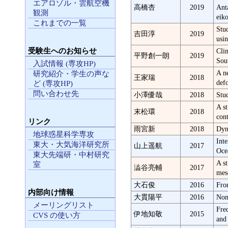
エアロゾル・雲航空機
高橋杏
2019
Ant
観測
eiko
これまでの一覧
Stu
吉田淳
2019
usi
受験生へのお知らせ
Clim
平野創一朗
2019
Sou
入試情報 (専攻HP)
A n
研究紹介・学生の声な
王家瑞
2018
def
ど (専攻HP)
問い合わせ先
小澤優哉
2018
Stu
A s
末松環
2018
cont
リンク
雨宮新
2018
Dyn
地球惑星科学専攻
Inte
東大・大気海洋研究所
山上遥航
2017
Oce
東大先端研・中村研究
A st
室
澁谷亮輔
2017
mes
大石俊
2016
Fro
内部向け情報
大貫陽平
2016
Nonl
メーリングリスト
Fre
伊地知敬
2015
CVS の使い方
and 