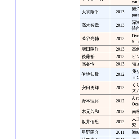
var
海
大貫陽平
2013
par
深
高木智章
2013
値
Dyn
澁谷亮輔
2013
Sho
増田陽洋
2013
高
後藤裕
2013
ビ
高谷怜
2013
領
我
伊地知敬
2012
ョ
く
安田勇輝
2012
ズ
A s
野本理裕
2012
Oce
木元芳和
2012
南
人
坂井悟思
2012
究
星野陽介
2011
海