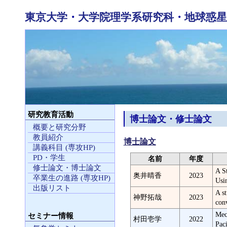
東京大学
・
大学院理学系研究科
・
地球惑星
研究教育活動
博士論文・修士論文
概要と研究分野
教員紹介
博士論文
講義科目 (専攻HP)
PD・学生
名前
年度
修士論文・博士論文
A S
奥井晴香
2023
卒業生の進路 (専攻HP)
Usi
出版リスト
A st
神野拓哉
2023
con
Mec
セミナー情報
村田壱学
2022
Paci