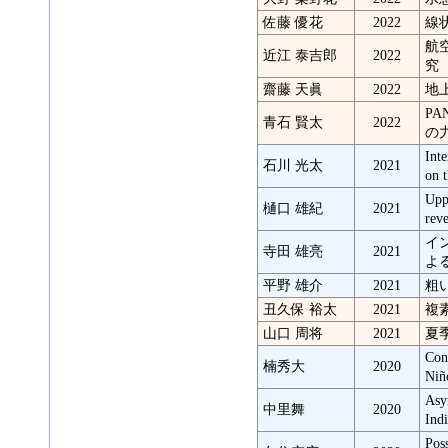
佐藤 優花
2022
線
航
近江 泰吉郎
2022
究
齋藤 天眞
2022
地
P
青石 賢太
2022
の
Inte
石川 光太
2021
on 
Upp
樋口 雄紀
2021
rev
イ
寺田 雄亮
2021
よ
平野 雄介
2021
粗
丑久保 裕太
2021
複
山口 周将
2021
夏
Con
楠秀大
2020
Niñ
Asy
中里舞
2020
Ind
Pos