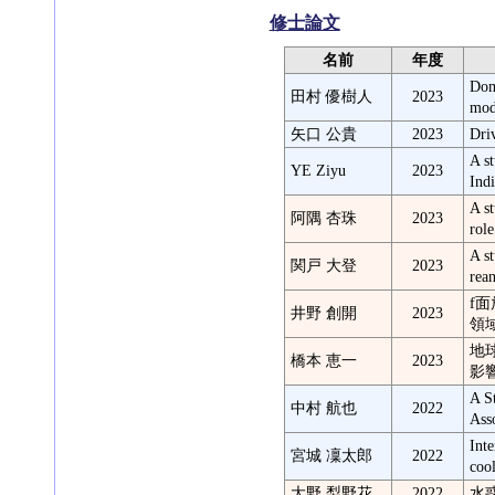
修士論文
名前
年度
Dom
田村 優樹人
2023
modu
矢口 公貴
2023
Dri
A s
YE Ziyu
2023
Ind
A s
阿隅 杏珠
2023
rol
A s
関戸 大登
2023
rea
f
井野 創開
2023
領
地
橋本 恵一
2023
影
A S
中村 航也
2022
Ass
Inte
宮城 凜太郎
2022
coo
大野 梨野花
2022
水