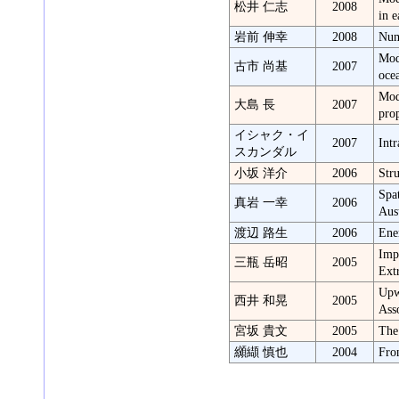
松井 仁志
2008
in e
岩前 伸幸
2008
Num
Mod
古市 尚基
2007
oce
Mod
大島 長
2007
prop
イシャク・イ
2007
Intr
スカンダル
小坂 洋介
2006
Str
Spat
真岩 一幸
2006
Aus
渡辺 路生
2006
Ene
Imp
三瓶 岳昭
2005
Ext
Upw
西井 和晃
2005
Ass
宮坂 貴文
2005
The
纐纈 慎也
2004
Fro