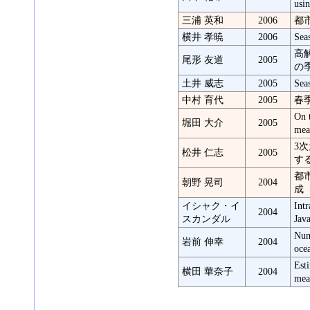
usi
三浦 英和
2006
都
横井 孝暁
2006
Sea
高
尾形 友道
2005
の
土井 威志
2005
Sea
中村 育代
2005
春
On 
堀田 大介
2005
mea
3
松井 仁志
2005
す
都
朝野 晃司
2004
成
イシャク・イ
Int
2004
スカンダル
Jav
Nume
岩前 伸幸
2004
oce
Esti
横田 華奈子
2004
mea