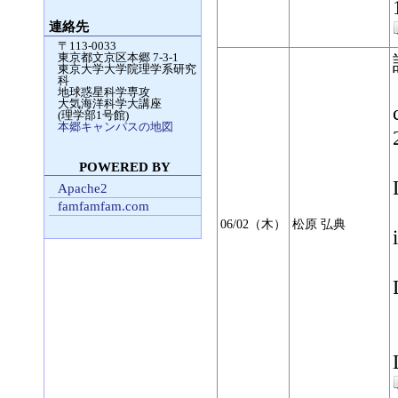
連絡先
〒113-0033
東京都文京区本郷 7-3-1
東京大学大学院理学系研究
科
地球惑星科学専攻
大気海洋科学大講座
(理学部1号館)
本郷キャンパスの地図
POWERED BY
Apache2
famfamfam.com
06/02（木）
松原 弘典