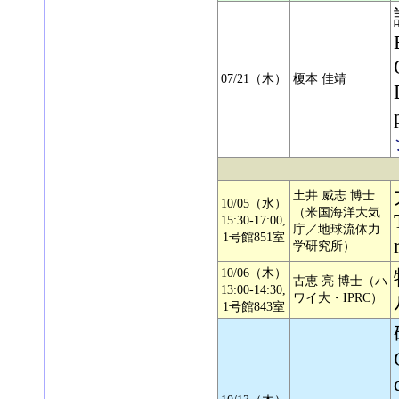
07/21（木）
榎本 佳靖
土井 威志 博士
10/05（水）
（米国海洋大気
15:30-17:00,
庁／地球流体力
1号館851室
学研究所）
10/06（木）
古恵 亮 博士（ハ
13:00-14:30,
ワイ大・IPRC）
1号館843室