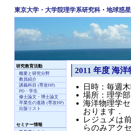
東京大学
・
大学院理学系研究科
・
地球惑星
研究教育活動
2011 年度 
概要と研究分野
教員紹介
日時：毎週木曜日
講義科目 (専攻HP)
PD・学生
場所：理学部1
修士論文・博士論文
海洋物理学
卒業生の進路 (専攻HP)
出版リスト
おります．
レジュメは前
セミナー情報
らのみアクセ