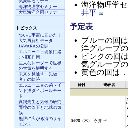
気象学セミナー
海洋物理学セ
海洋物理学セミナー
井平
大気海洋合同セミナー
予定表
トピックス
ついに宇宙に届いた！
ブルーの回
大気再解析データ
JAWARAの公開
洋グループ
エルニーニョ現象に絡
ピンクの回
む相互作用
気グループ
巨大なレーダーで世界
の大気を解明する
黄色の回は，
未来を見通す「先駆
者」の軌跡
日付
発表者
エルニーニョの弟～イ
ンド洋ダイポールモー
ド
真鍋先生と気候の研究
雨粒の落下と地球の気
候
無限に広がる海のサイ
04/28（木）
永井 平
エンス