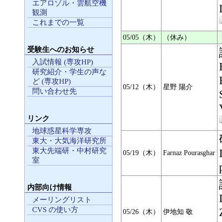
エアロゾル・雲航空機
観測
これまでの一覧
05/05（木）
（休み）
受験生へのお知らせ
入試情報 (専攻HP)
研究紹介・学生の声な
ど (専攻HP)
05/12（木）
星野 陽介
問い合わせ先
リンク
地球惑星科学専攻
東大・大気海洋研究所
東大先端研・中村研究
05/19（木）
Farnaz Pourasghar
室
内部向け情報
メーリングリスト
CVS の使い方
05/26（木）
伊地知 敬